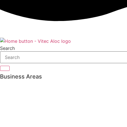
Search
Business Areas
Private Banking
Asset management
Pension & Insurance
Bank Treasury