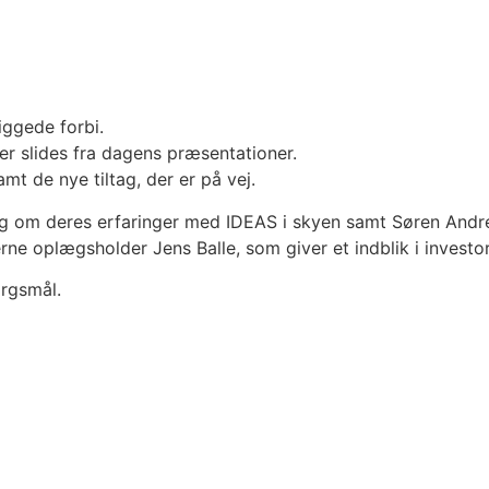
iggede forbi.
her slides fra dagens præsentationer.
mt de nye tiltag, der er på vej.
læg om deres erfaringer med IDEAS i skyen samt Søren An
rne oplægsholder Jens Balle, som giver et indblik i investo
ørgsmål.