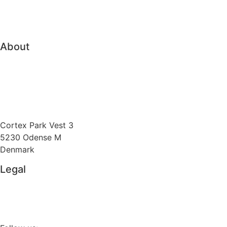
Family Office
Trading & Order Management
About
About Vitec Aloc
Boost competitiveness
Send us an e-mail
Cortex Park Vest 3
5230 Odense M
Denmark
Legal
Privacy Policy
Cookie Policy